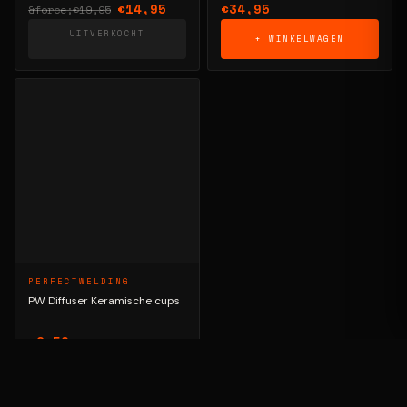
€14,95
€34,95
&force;€19,95
UITVERKOCHT
+ WINKELWAGEN
PERFECTWELDING
PW Diffuser Keramische cups
€2,50
+ WINKELWAGEN