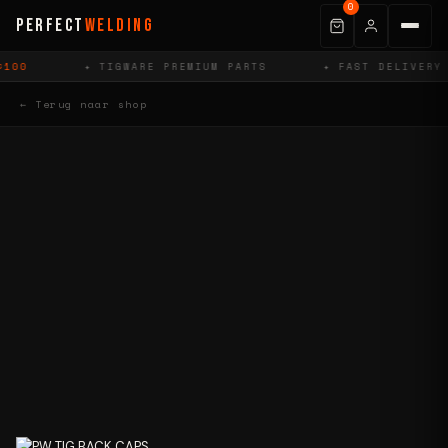
0
PERFECT
WELDING
100
✦ TIGWARE PREMIUM PARTS
✦ FAST DELIVERY
← Terug naar shop