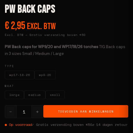
PW Back caps
€
2,95
Excl. BTW
Excl. BTW — Gratis verzending boven €50
PW Back caps for WP9/20 and WP17/18/26 torches
TIG Back caps
in 3 sizes Small / Medium / Large
TYPE
wp17-18-26
wp9-20
MAAT
large
medium
small
−
+
TOEVOEGEN AAN WINKELWAGEN
● Op voorraad
✓ Gratis verzending boven €50
↺ 14 dagen retour