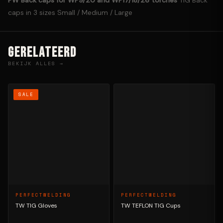
caps in 3 sizes Small / Medium / Large
GERELATEERD
BEKIJK ALLES →
SALE
PERFECTWELDING
PERFECTWELDING
TW TIG Gloves
TW TEFLON TIG Cups