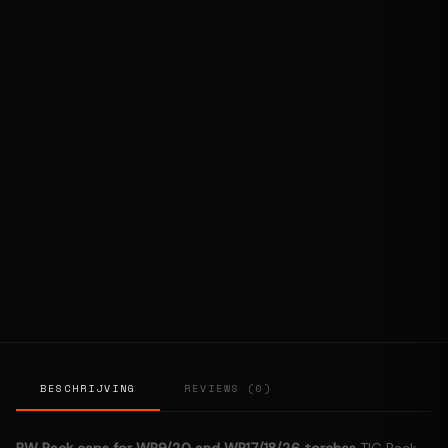
BESCHRIJVING
REVIEWS (0)
PW Back caps for WP9/20 and WP17/18/26 torches
TIG Back