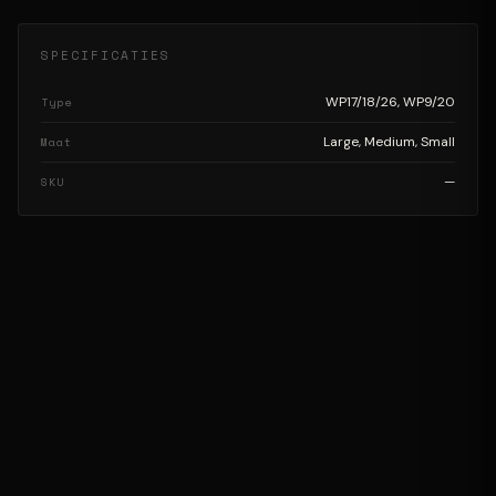
SPECIFICATIES
WP17/18/26, WP9/20
Type
Large, Medium, Small
Maat
—
SKU