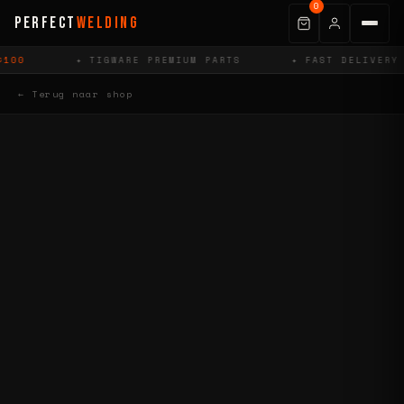
0
PERFECT
WELDING
100
✦ TIGWARE PREMIUM PARTS
✦ FAST DELIVERY
← Terug naar shop