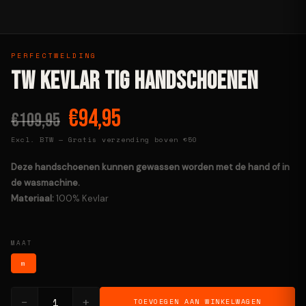
PERFECTWELDING
TW Kevlar TIG Handschoenen
€94,95
€109,95
Excl. BTW — Gratis verzending boven €50
Deze handschoenen kunnen gewassen worden met de hand of in
de wasmachine.
Materiaal:
100% Kevlar
MAAT
m
−
+
TOEVOEGEN AAN WINKELWAGEN